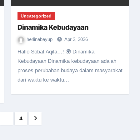
Uncategorized
Dinamika Kebudayaan
herlinabayup
Apr 2, 2026
Hallo Sobat Aqila…! 🌍 Dinamika
Kebudayaan Dinamika kebudayaan adalah
proses perubahan budaya dalam masyarakat
dari waktu ke waktu.…
asi
…
4