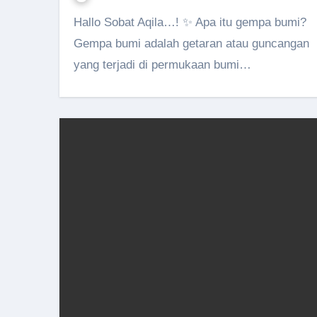
Hallo Sobat Aqila…! ✨ Apa itu gempa bumi?
Gempa bumi adalah getaran atau guncangan
yang terjadi di permukaan bumi…