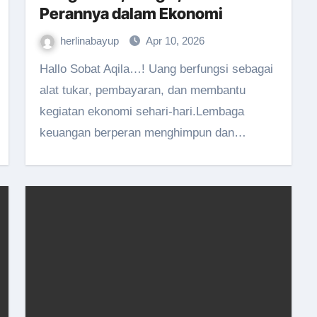
Perannya dalam Ekonomi
herlinabayup
Apr 10, 2026
Hallo Sobat Aqila…! Uang berfungsi sebagai
alat tukar, pembayaran, dan membantu
kegiatan ekonomi sehari-hari.Lembaga
keuangan berperan menghimpun dan…