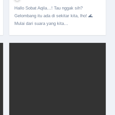
Hallo Sobat Aqila…! Tau nggak sih?
Gelombang itu ada di sekitar kita, lho! 🌊
Mulai dari suara yang kita…