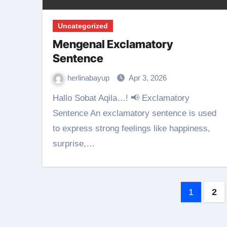
Uncategorized
Mengenal Exclamatory
Sentence
herlinabayup
Apr 3, 2026
Hallo Sobat Aqila…! 📢 Exclamatory
Sentence An exclamatory sentence is used
to express strong feelings like happiness,
surprise,…
Pagin
1
2
pos