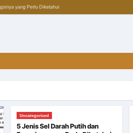
gsinya yang Perlu Diketahui
Udara di Sekitar Kita
engertian, Fungsi, dan Perannya dalam Ekonomi
Memahami Mean, Median, Modus, dan Rentang
ee & Disagree Dulu!
! Ini Cara Mitigasinya
n Mudah untuk Dipahami
e
Uncategorized
5 Jenis Sel Darah Putih dan