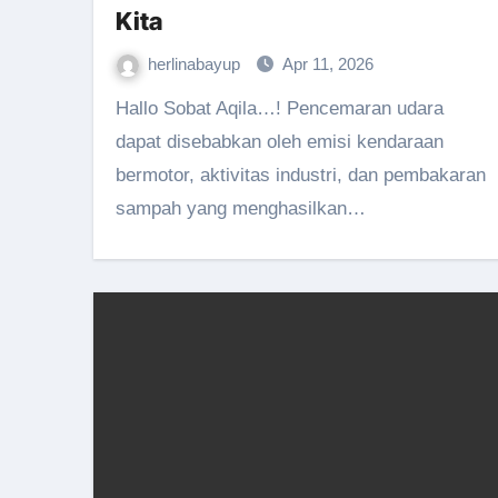
Kita
herlinabayup
Apr 11, 2026
Hallo Sobat Aqila…! Pencemaran udara
dapat disebabkan oleh emisi kendaraan
bermotor, aktivitas industri, dan pembakaran
sampah yang menghasilkan…