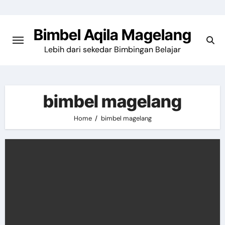
Skip
to
Bimbel Aqila Magelang
content
Lebih dari sekedar Bimbingan Belajar
bimbel magelang
Home
bimbel magelang