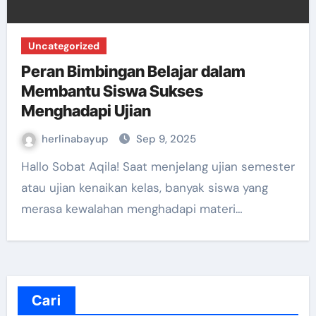
Uncategorized
Peran Bimbingan Belajar dalam
Membantu Siswa Sukses
Menghadapi Ujian
herlinabayup
Sep 9, 2025
Hallo Sobat Aqila! Saat menjelang ujian semester
atau ujian kenaikan kelas, banyak siswa yang
merasa kewalahan menghadapi materi…
Cari