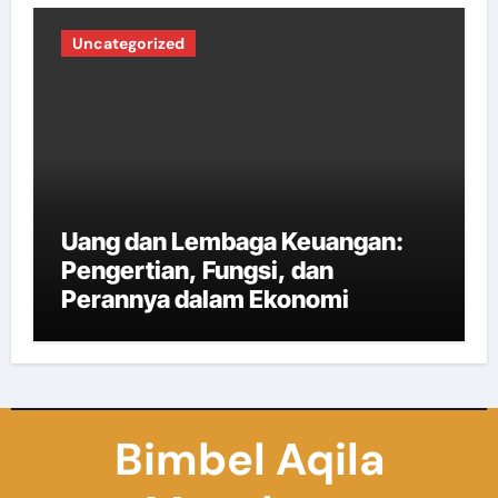
Uncategorized
Uang dan Lembaga Keuangan:
Pengertian, Fungsi, dan
Perannya dalam Ekonomi
Bimbel Aqila