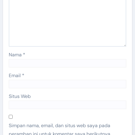
Nama
*
Email
*
Situs Web
Simpan nama, email, dan situs web saya pada
peramban ini untuk komentar saya berikutnya.