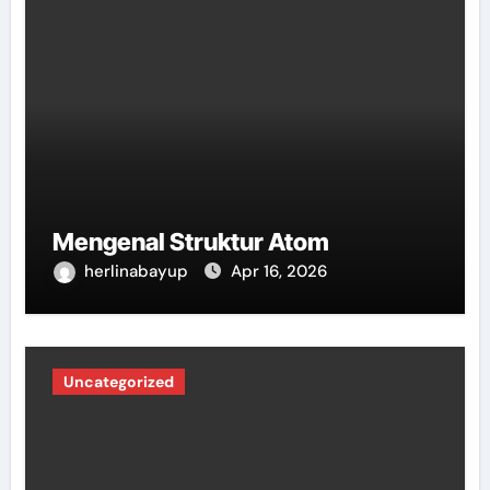
Mengenal Struktur Atom
herlinabayup
Apr 16, 2026
Uncategorized