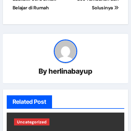
Belajar di Rumah
Solusinya
By
herlinabayup
Related Post
Uncategorized