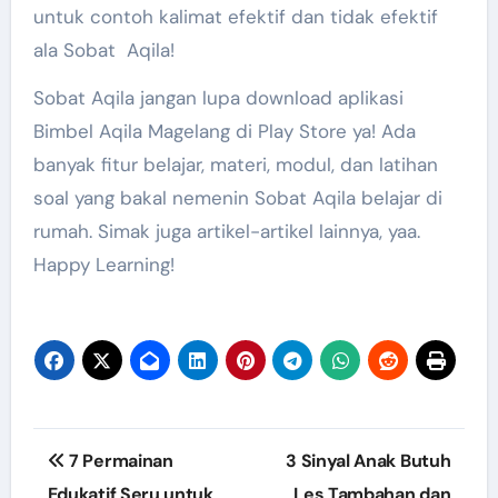
untuk contoh kalimat efektif dan tidak efektif
ala Sobat Aqila!
Sobat Aqila jangan lupa download aplikasi
Bimbel Aqila Magelang di Play Store ya! Ada
banyak fitur belajar, materi, modul, dan latihan
soal yang bakal nemenin Sobat Aqila belajar di
rumah. Simak juga artikel-artikel lainnya, yaa.
Happy Learning!
Navigasi
7 Permainan
3 Sinyal Anak Butuh
pos
Edukatif Seru untuk
Les Tambahan dan